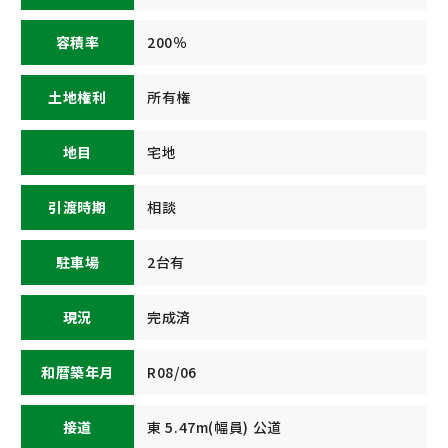
容積率
200％
土地権利
所有権
地目
宅地
引渡時期
相談
駐車場
2台有
現況
完成済
和暦築年月
R08/06
接道
東 5.47m(幅員) 公道