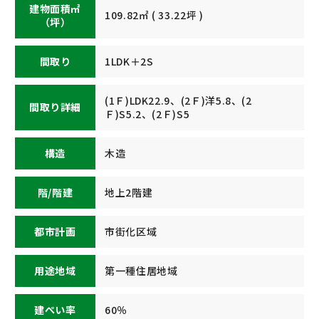
建物面積㎡
109.82㎡ ( 33.22坪 )
（坪）
間取り
1LDK＋2S
(1Ｆ)LDK22.9、(2Ｆ)洋5.8、(2
間取り詳細
Ｆ)S5.2、(2Ｆ)S5
構造
木造
階/階建
地上2階建
都市計画
市街化区域
用途地域
第一種住居地域
建ぺい率
60％