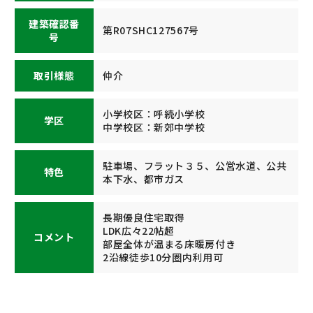
建築確認番
第R07SHC127567号
号
取引様態
仲介
小学校区：呼続小学校
学区
中学校区：新郊中学校
駐車場、フラット３５、公営水道、公共
特色
本下水、都市ガス
長期優良住宅取得
LDK広々22帖超
コメント
部屋全体が温まる床暖房付き
2沿線徒歩10分圏内利用可