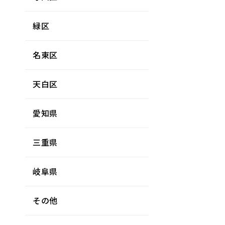
緑区
名東区
天白区
愛知県
三重県
岐阜県
その他